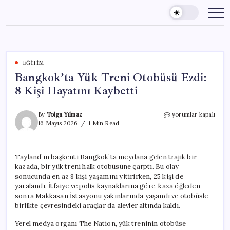
Skip
to
content
EĞITIM
Bangkok’ta Yük Treni Otobüsü Ezdi:
8 Kişi Hayatını Kaybetti
Bangkok’ta
By
Tolga Yılmaz
yorumlar kapalı
Yük
16 Mayıs 2026
1 Min Read
Treni
Otobüsü
Ezdi:
Tayland’ın başkenti Bangkok’ta meydana gelen trajik bir
8
kazada, bir yük treni halk otobüsüne çarptı. Bu olay
Kişi
Hayatını
sonucunda en az 8 kişi yaşamını yitirirken, 25 kişi de
Kaybetti
yaralandı. İtfaiye ve polis kaynaklarına göre, kaza öğleden
için
sonra Makkasan İstasyonu yakınlarında yaşandı ve otobüsle
birlikte çevresindeki araçlar da alevler altında kaldı.
Yerel medya organı The Nation, yük treninin otobüse