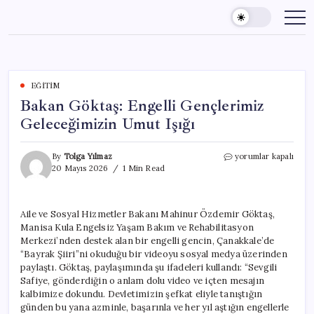
Skip
to
content
EĞITIM
Bakan Göktaş: Engelli Gençlerimiz
Geleceğimizin Umut Işığı
Bakan
By
Tolga Yılmaz
yorumlar kapalı
Göktaş:
20 Mayıs 2026
1 Min Read
Engelli
Gençlerimiz
Geleceğimizin
Aile ve Sosyal Hizmetler Bakanı Mahinur Özdemir Göktaş,
Umut
Manisa Kula Engelsiz Yaşam Bakım ve Rehabilitasyon
Işığı
için
Merkezi’nden destek alan bir engelli gencin, Çanakkale’de
“Bayrak Şiiri”ni okuduğu bir videoyu sosyal medya üzerinden
paylaştı. Göktaş, paylaşımında şu ifadeleri kullandı: “Sevgili
Safiye, gönderdiğin o anlam dolu video ve içten mesajın
kalbimize dokundu. Devletimizin şefkat eliyle tanıştığın
günden bu yana azminle, başarınla ve her yıl aştığın engellerle