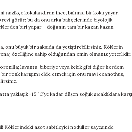
ni nazikçe kokulandıran ince, balımsı bir koku yayar.
görevi görür; bu da onu arka bahçelerinde biyolojik
eneklerden biri yapar – doğanın tam bir kazan kazan –
a, onu büyük bir saksıda da yetiştirebilirsiniz. Köklerin
enaj özelliğine sahip olduğundan emin olmanız yeterlidir.
oronilla; lavanta, biberiye veya kekik gibi diğer herdem
ı bir renk karışımı elde etmek için onu mavi ceanothus,
lirsiniz.
atta yaklaşık -15 °C’ye kadar düşen soğuk sıcaklıklara karş
! Köklerindeki azot sabitleyici nodüller sayesinde