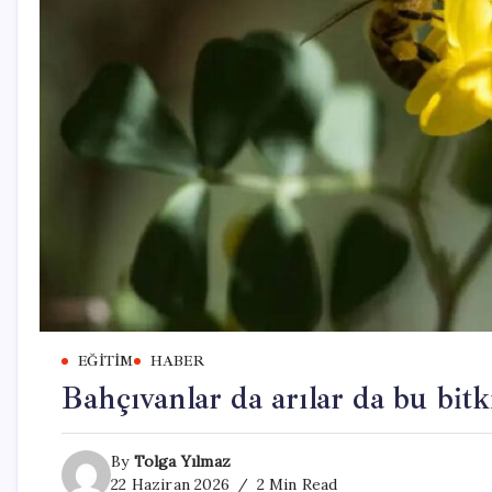
EĞITIM
HABER
Bahçıvanlar da arılar da bu bitki
By
Tolga Yılmaz
22 Haziran 2026
2 Min Read