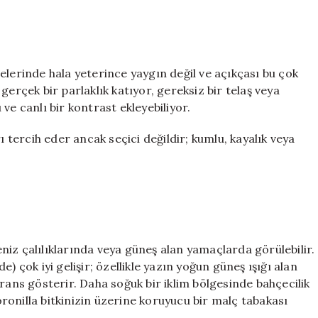
arılar
da
bu
bitkiye
bayılıyor!
elerinde hala yeterince yaygın değil ve açıkçası bu çok
için
gerçek bir parlaklık katıyor, gereksiz bir telaş veya
ve canlı bir kontrast ekleyebiliyor.
ı tercih eder ancak seçici değildir; kumlu, kayalık veya
iz çalılıklarında veya güneş alan yamaçlarda görülebilir.
) çok iyi gelişir; özellikle yazın yoğun güneş ışığı alan
rans gösterir. Daha soğuk bir iklim bölgesinde bahçecilik
onilla bitkinizin üzerine koruyucu bir malç tabakası