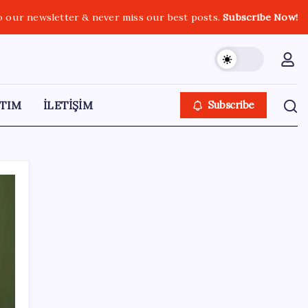
o our newsletter & never miss our best posts.
Subscribe Now!
TIM
İLETİŞİM
Subscribe
SON YAZILAR
AKP’den açıklama geldi: ‘Çerçeve yasa’nın
ayrıntıları ne zaman kamuoyuyla