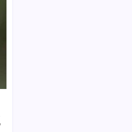
paylaşılacak?
154 Tomahawk füzesi taşıyabilen denizaltı
için yolun sonu göründü
Açık Radyo, RTÜK’ün lisans iptali kararını
AYM’ye taşıdı
İzmir Gazeteciler Cemiyeti 80. yaşını
dayanışma ve ödüllerle kutladı
Nasuh Mahruki’nin tutukluluk itirazı
reddedildi: Söylemediği sözden tutuklandı
İran Hürmüz önerisini açıkladı: Başka hiçbir
formülü kabul etmeyeceğiz. Savaşa hazırız
TMO’dan kritik karar: Buğdayda ihracat
yasağı 16 ay sonra kaldırıldı
İran’dan müzakere açıklaması
Eskişehir’de parkta korkunç olay! 14
ı
yaşındaki Ebrar elektrik akımına kapıldı