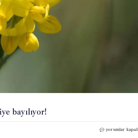
ye bayılıyor!
Bahçıvanlar
yorumlar kapal
da