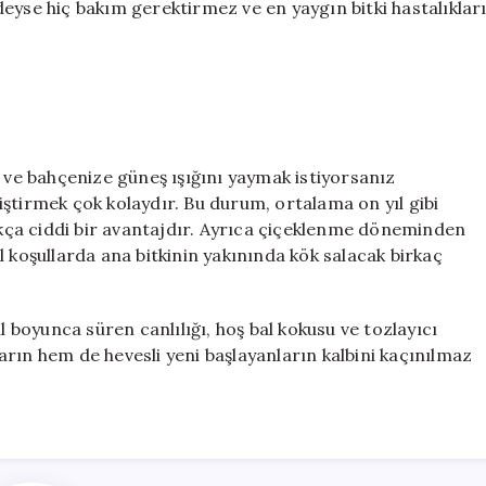
redeyse hiç bakım gerektirmez ve en yaygın bitki hastalıklar
z ve bahçenize güneş ışığını yaymak istiyorsanız
etiştirmek çok kolaydır. Bu durum, ortalama on yıl gibi
dukça ciddi bir avantajdır. Ayrıca çiçeklenme döneminden
l koşullarda ana bitkinin yakınında kök salacak birkaç
l boyunca süren canlılığı, hoş bal kokusu ve tozlayıcı
rın hem de hevesli yeni başlayanların kalbini kaçınılmaz