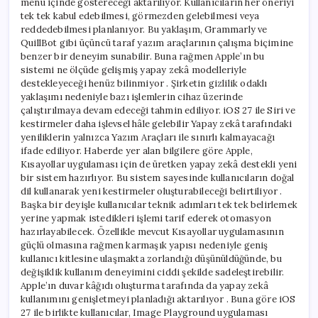
menü içinde göstereceği aktarılıyor. Kullanıcıların her öneriyi
tek tek kabul edebilmesi, görmezden gelebilmesi veya
reddedebilmesi planlanıyor. Bu yaklaşım, Grammarly ve
QuillBot gibi üçüncü taraf yazım araçlarının çalışma biçimine
benzer bir deneyim sunabilir. Buna rağmen Apple’ın bu
sistemi ne ölçüde gelişmiş yapay zekâ modelleriyle
destekleyeceği henüz bilinmiyor . Şirketin gizlilik odaklı
yaklaşımı nedeniyle bazı işlemlerin cihaz üzerinde
çalıştırılmaya devam edeceği tahmin ediliyor. iOS 27 ile Siri ve
kestirmeler daha işlevsel hâle gelebilir Yapay zekâ tarafındaki
yeniliklerin yalnızca Yazım Araçları ile sınırlı kalmayacağı
ifade ediliyor. Haberde yer alan bilgilere göre Apple,
Kısayollar uygulaması için de üretken yapay zekâ destekli yeni
bir sistem hazırlıyor. Bu sistem sayesinde kullanıcıların doğal
dil kullanarak yeni kestirmeler oluşturabileceği belirtiliyor .
Başka bir deyişle kullanıcılar teknik adımları tek tek belirlemek
yerine yapmak istedikleri işlemi tarif ederek otomasyon
hazırlayabilecek. Özellikle mevcut Kısayollar uygulamasının
güçlü olmasına rağmen karmaşık yapısı nedeniyle geniş
kullanıcı kitlesine ulaşmakta zorlandığı düşünüldüğünde, bu
değişiklik kullanım deneyimini ciddi şekilde sadeleştirebilir.
Apple’ın duvar kâğıdı oluşturma tarafında da yapay zekâ
kullanımını genişletmeyi planladığı aktarılıyor . Buna göre iOS
27 ile birlikte kullanıcılar, Image Playground uygulaması