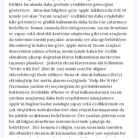
birlikte bu alanda daha görünür yeniliklerin geleceğini
gösteriyor . Aktarılan bilgilere göre Apple, hâlihazırda iOS 26
içinde yer alan “Yazım Araçları” özelliklerini daha erişilebilir
hâle getirmeyi ve günlük kullanımda daha fazla öne çıkarmayı
hedefliyor. Bunun yanında Siri entegrasyonu, yazım denetimi
ve yapay zekâ destekli kestirme oluşturma gibi yeni araçların
da sistemin önemli parçaları arasında yer alacağı belirtiliyor.
Bloomberg’in haberine göre, Apple mevcut Yazım Araçları
deneyimini yalnızca birkaç menü içinde kalan bir özellik
olmaktan çıkarıp doğrudan klavye kullanımının merkezine
taşımayı planlıyor . Şirketin ekran klavyesinin üst bölümüne
“Write with Siri” (Siri ile yaz) isimli yeni bir düğme
ekleyebileceği ifade ediliyor. Buna ek olarak kullanıcı Siri’yi
etkinleştirip bir metin alanını seçtiğinde “Help Me Write”
(Yazmama yardım et) seçeneğinin de görüntülenmesi
bekleniyor. Böylelikle iPhone ve iPad kullanıcılarının yazım
yardımı araçlarına daha hızlı erişebilmesi amaçlanıyor.
Apple’ın bugüne kadar sunduğu yapay zekâ özelliklerinde en
çok eleştirilen noktalardan biri olan erişim karmaşasının da
bu şekilde azaltılması hedefleniyor. Öte yandan şirketin yeni
bir dil bilgisi denetleme sistemi üzerinde çalıştığı da
belirtiliyor . Söz konusu özelliğin, yazım sırasında önerilen
düzeltmeleri ekranın alt kısmından yükselen yarı saydam bir