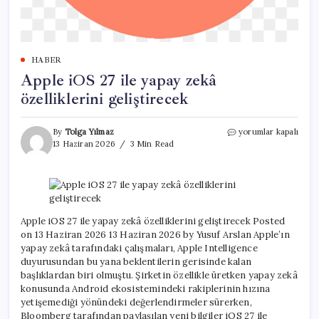
HABER
Apple iOS 27 ile yapay zekâ
özelliklerini geliştirecek
Apple
By
Tolga Yılmaz
yorumlar kapalı
iOS
13 Haziran 2026
3 Min Read
27
ile
yapay
zekâ
özelliklerini
geliştirecek
Apple iOS 27 ile yapay zekâ özelliklerini geliştirecek Posted
için
on 13 Haziran 2026 13 Haziran 2026 by Yusuf Arslan Apple’ın
yapay zekâ tarafındaki çalışmaları, Apple Intelligence
duyurusundan bu yana beklentilerin gerisinde kalan
başlıklardan biri olmuştu. Şirketin özellikle üretken yapay zekâ
konusunda Android ekosistemindeki rakiplerinin hızına
yetişemediği yönündeki değerlendirmeler sürerken,
Bloomberg tarafından paylaşılan yeni bilgiler iOS 27 ile