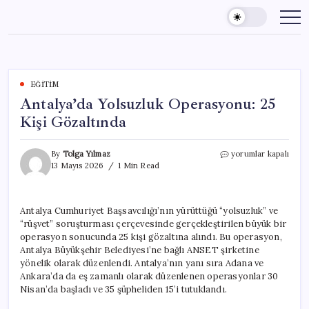
Skip
to
content
EĞITIM
Antalya’da Yolsuzluk Operasyonu: 25
Kişi Gözaltında
Antalya’da
By
Tolga Yılmaz
yorumlar kapalı
Yolsuzluk
13 Mayıs 2026
1 Min Read
Operasyonu:
25
Kişi
Antalya Cumhuriyet Başsavcılığı’nın yürüttüğü “yolsuzluk” ve
Gözaltında
“rüşvet” soruşturması çerçevesinde gerçekleştirilen büyük bir
için
operasyon sonucunda 25 kişi gözaltına alındı. Bu operasyon,
Antalya Büyükşehir Belediyesi’ne bağlı ANSET şirketine
yönelik olarak düzenlendi. Antalya’nın yanı sıra Adana ve
Ankara’da da eş zamanlı olarak düzenlenen operasyonlar 30
Nisan’da başladı ve 35 şüpheliden 15’i tutuklandı.