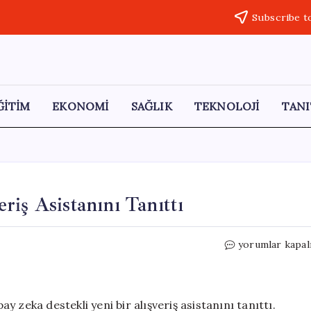
Subscribe t
ĞİTİM
EKONOMİ
SAĞLIK
TEKNOLOJİ
TANI
iş Asistanını Tanıttı
Amazon,
yorumlar kapal
Yeni
Yapay
Zeka
Alışveriş
 zeka destekli yeni bir alışveriş asistanını tanıttı.