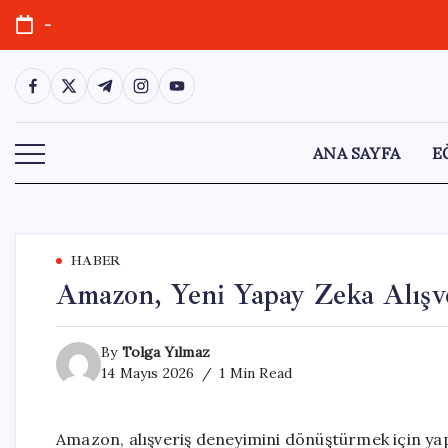
Skip
-
to
content
https://www.facebook.com/
https://twitter.com/
https://t.me/
https://www.instagram.com/
https://youtube.com/
ANA SAYFA
E
HABER
Amazon, Yeni Yapay Zeka Alışver
By
Tolga Yılmaz
14 Mayıs 2026
1 Min Read
Amazon, alışveriş deneyimini dönüştürmek için yapay