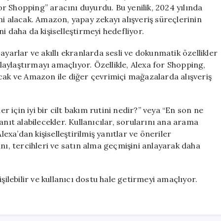
Asistanını
for Shopping” aracını duyurdu. Bu yenilik, 2024 yılında
Tanıttı
ni alacak. Amazon, yapay zekayı alışveriş süreçlerinin
için
i daha da kişiselleştirmeyi hedefliyor.
ayarlar ve akıllı ekranlarda sesli ve dokunmatik özellikler
olaylaştırmayı amaçlıyor. Özellikle, Alexa for Shopping,
cak ve Amazon ile diğer çevrimiçi mağazalarda alışveriş
er için iyi bir cilt bakım rutini nedir?” veya “En son ne
anıt alabilecekler. Kullanıcılar, sorularını ana arama
xa’dan kişiselleştirilmiş yanıtlar ve öneriler
arını, tercihleri ve satın alma geçmişini anlayarak daha
şilebilir ve kullanıcı dostu hale getirmeyi amaçlıyor.