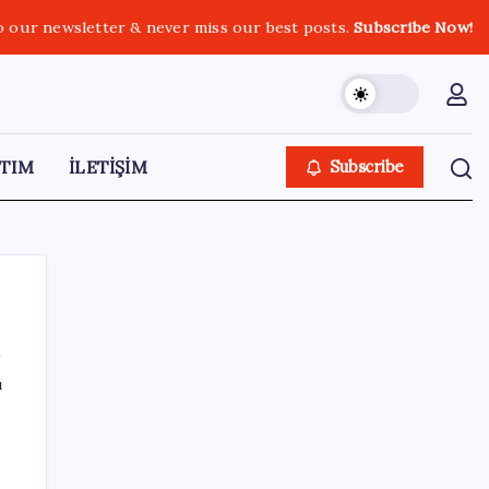
o our newsletter & never miss our best posts.
Subscribe Now!
TIM
İLETİŞİM
Subscribe
ı
SON YAZILAR
Ömer Günel’in avukatlarından suç duyurusu:
‘Soruşturmanın gizliliği ihlal edildi’