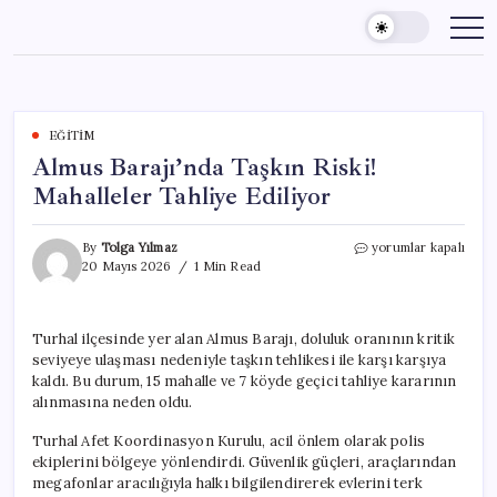
Skip
to
content
EĞITIM
Almus Barajı’nda Taşkın Riski!
Mahalleler Tahliye Ediliyor
Almus
By
Tolga Yılmaz
yorumlar kapalı
Barajı’nda
20 Mayıs 2026
1 Min Read
Taşkın
Riski!
Mahalleler
Turhal ilçesinde yer alan Almus Barajı, doluluk oranının kritik
Tahliye
seviyeye ulaşması nedeniyle taşkın tehlikesi ile karşı karşıya
Ediliyor
için
kaldı. Bu durum, 15 mahalle ve 7 köyde geçici tahliye kararının
alınmasına neden oldu.
Turhal Afet Koordinasyon Kurulu, acil önlem olarak polis
ekiplerini bölgeye yönlendirdi. Güvenlik güçleri, araçlarından
megafonlar aracılığıyla halkı bilgilendirerek evlerini terk