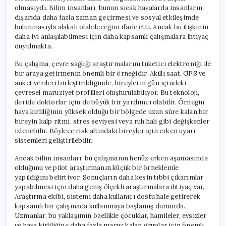
olmasıydı. Bilim insanları, bunun sıcak havalarda insanların
dışarıda daha fazla zaman geçirmesi ve sosyal etkileşimde
bulunmasıyla alakalı olabileceğini ifade etti. Ancak bu ilişkinin
daha iyi anlaşılabilmesi için daha kapsamlı çalışmalara ihtiyaç
duyulmakta.
Bu çalışma, çevre sağlığı araştırmalarını tüketici elektroniği ile
bir araya getirmenin önemli bir örneğidir. Akıllı saat, GPS ve
anket verileri birleştirildiğinde, bireylerin gün içindeki
çevresel maruziyet profilleri oluşturulabiliyor. Bu teknoloji,
ileride doktorlar için de büyük bir yardımcı olabilir. Örneğin,
hava kirliliğinin yüksek olduğu bir bölgede uzun süre kalan bir
bireyin kalp ritmi, stres seviyesi veya ruh hali gibi değişkenler
izlenebilir. Böylece risk altındaki bireyler için erken uyarı
sistemleri geliştirilebilir.
Ancak bilim insanları, bu çalışmanın henüz erken aşamasında
olduğunu ve pilot araştırmanın küçük bir örneklemle
yapıldığını belirtiyor. Sonuçların daha kesin tıbbi çıkarımlar
yapabilmesi için daha geniş ölçekli araştırmalara ihtiyaç var.
Araştırma ekibi, sistemi daha kullanıcı dostu hale getirerek
kapsamlı bir çalışmada kullanmaya başlamış durumda.
Uzmanlar, bu yaklaşımın özellikle çocuklar, hamileler, evsizler
ve hava kirliliğine daha fazla maruz kalan gruplar için önemli