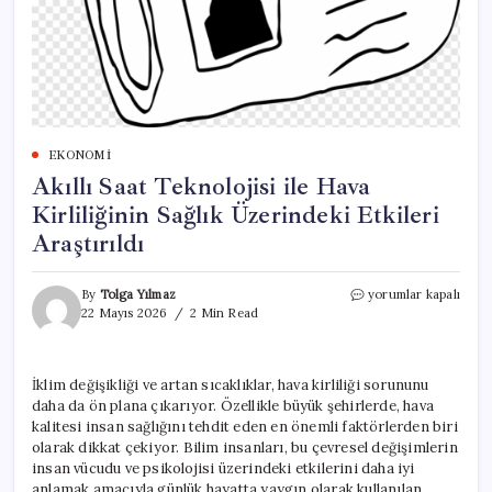
EKONOMI
Akıllı Saat Teknolojisi ile Hava
Kirliliğinin Sağlık Üzerindeki Etkileri
Araştırıldı
Akıllı
By
Tolga Yılmaz
yorumlar kapalı
Saat
22 Mayıs 2026
2 Min Read
Teknolojisi
ile
Hava
İklim değişikliği ve artan sıcaklıklar, hava kirliliği sorununu
Kirliliğinin
daha da ön plana çıkarıyor. Özellikle büyük şehirlerde, hava
Sağlık
Üzerindeki
kalitesi insan sağlığını tehdit eden en önemli faktörlerden biri
Etkileri
olarak dikkat çekiyor. Bilim insanları, bu çevresel değişimlerin
Araştırıldı
insan vücudu ve psikolojisi üzerindeki etkilerini daha iyi
için
anlamak amacıyla günlük hayatta yaygın olarak kullanılan