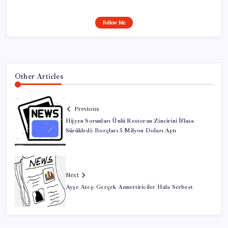
Follow Me
Other Articles
Previous
Hijyen Sorunları Ünlü Restoran Zincirini İflasa
Sürükledi: Borçları 5 Milyon Doları Aştı
Next
Ayşe Ateş: Gerçek Azmettiriciler Hala Serbest