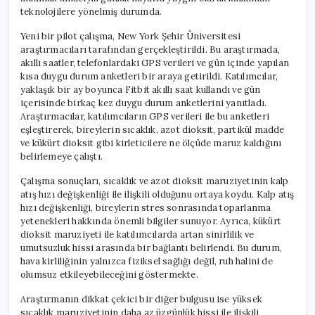
teknolojilere yönelmiş durumda.
Yeni bir pilot çalışma, New York Şehir Üniversitesi
araştırmacıları tarafından gerçekleştirildi. Bu araştırmada,
akıllı saatler, telefonlardaki GPS verileri ve gün içinde yapılan
kısa duygu durum anketleri bir araya getirildi. Katılımcılar,
yaklaşık bir ay boyunca Fitbit akıllı saat kullandı ve gün
içerisinde birkaç kez duygu durum anketlerini yanıtladı.
Araştırmacılar, katılımcıların GPS verileri ile bu anketleri
eşleştirerek, bireylerin sıcaklık, azot dioksit, partikül madde
ve kükürt dioksit gibi kirleticilere ne ölçüde maruz kaldığını
belirlemeye çalıştı.
Çalışma sonuçları, sıcaklık ve azot dioksit maruziyetinin kalp
atış hızı değişkenliği ile ilişkili olduğunu ortaya koydu. Kalp atış
hızı değişkenliği, bireylerin stres sonrasında toparlanma
yetenekleri hakkında önemli bilgiler sunuyor. Ayrıca, kükürt
dioksit maruziyeti ile katılımcılarda artan sinirlilik ve
umutsuzluk hissi arasında bir bağlantı belirlendi. Bu durum,
hava kirliliğinin yalnızca fiziksel sağlığı değil, ruh halini de
olumsuz etkileyebileceğini göstermekte.
Araştırmanın dikkat çekici bir diğer bulgusu ise yüksek
sıcaklık maruziyetinin daha az üzgünlük hissi ile ilişkili