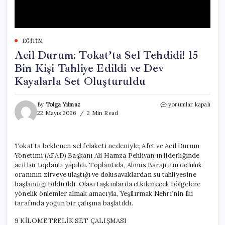
EĞITIM
Acil Durum: Tokat’ta Sel Tehdidi! 15
Bin Kişi Tahliye Edildi ve Dev
Kayalarla Set Oluşturuldu
Acil
By
Tolga Yılmaz
yorumlar kapalı
Durum:
22 Mayıs 2026
2 Min Read
Tokat’ta
Sel
Tehdidi!
Tokat’ta beklenen sel felaketi nedeniyle, Afet ve Acil Durum
15
Yönetimi (AFAD) Başkanı Ali Hamza Pehlivan’ın liderliğinde
Bin
Kişi
acil bir toplantı yapıldı. Toplantıda, Almus Barajı’nın doluluk
Tahliye
oranının zirveye ulaştığı ve dolusavaklardan su tahliyesine
Edildi
başlandığı bildirildi. Olası taşkınlarda etkilenecek bölgelere
ve
yönelik önlemler almak amacıyla, Yeşilırmak Nehri’nin iki
Dev
tarafında yoğun bir çalışma başlatıldı.
Kayalarla
Set
9 KİLOMETRELİK SET ÇALIŞMASI
Oluşturuldu