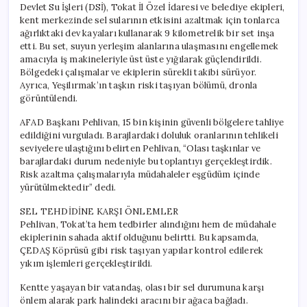
Devlet Su İşleri (DSİ), Tokat İl Özel İdaresi ve belediye ekipleri,
için
kent merkezinde sel sularının etkisini azaltmak için tonlarca
ağırlıktaki dev kayaları kullanarak 9 kilometrelik bir set inşa
etti. Bu set, suyun yerleşim alanlarına ulaşmasını engellemek
amacıyla iş makineleriyle üst üste yığılarak güçlendirildi.
Bölgedeki çalışmalar ve ekiplerin sürekli takibi sürüyor.
Ayrıca, Yeşilırmak’ın taşkın riski taşıyan bölümü, dronla
görüntülendi.
AFAD Başkanı Pehlivan, 15 bin kişinin güvenli bölgelere tahliye
edildiğini vurguladı. Barajlardaki doluluk oranlarının tehlikeli
seviyelere ulaştığını belirten Pehlivan, “Olası taşkınlar ve
barajlardaki durum nedeniyle bu toplantıyı gerçekleştirdik.
Risk azaltma çalışmalarıyla müdahaleler eşgüdüm içinde
yürütülmektedir” dedi.
SEL TEHDİDİNE KARŞI ÖNLEMLER
Pehlivan, Tokat’ta hem tedbirler alındığını hem de müdahale
ekiplerinin sahada aktif olduğunu belirtti. Bu kapsamda,
ÇEDAŞ Köprüsü gibi risk taşıyan yapılar kontrol edilerek
yıkım işlemleri gerçekleştirildi.
Kentte yaşayan bir vatandaş, olası bir sel durumuna karşı
önlem alarak park halindeki aracını bir ağaca bağladı.