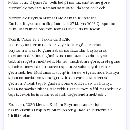
kutlanacak. Diyanet’in belirlediği namaz saatlerine göre,
Mersin’de bayram namazı saat 05:59’da icra edilecek.
Mersin’de Bayram Namazı Ne Zaman Kılınacak?
Kurban Bayramı’nın ilk günü olan 27 Mayıs 2026 Çarşamba
günü, Mersin’de bayram namazı 05:59’da kılınacak.
Teşrik Tekbirleri Hakkında Bilgiler
Hz. Peygamber’in (s.a.s.) rivayetlerine göre, Kurban
Bayramı’nın arefe günü sabah namazından başlayarak,
bayramın dördüncü günü ikindi namazına kadar teşrik
tekbirleri getirilmektedir. Hanefî mezhebine göre, arefe günü
sabah namazından itibaren toplam 23 vakit teşrik tekbiri
getirmek, her Müslümana vaciptir. Bu süre içerisinde, kazaya
kalan namazlar da kılındığı takdirde teşrik tekbirleri de
getirilir. Ancak teşrik günleri sona erdikten sonra kazaya
kalan namazlar kılınsa bile tekbir getirilmez. Şâfiî mezhebi ise
teşrik tekbirlerini sünnet olarak değerlendirmektedir.
Kısacası, 2026 Mersin Kurban Bayramı namazı için
hazırlıklarınızı yapın ve bu mübarek günde sevdiklerinizle
birlikte olun.