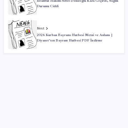
İstanbul Hakimi Sibel Denizoğlu Kaza Geçirdi, Sağlık
Durumu Ciddi
Next
2026 Kurban Bayramı Hutbesi Metni ve Anlamı |
Diyanet’ten Bayram Hutbesi PDF İndirme
SON YAZILAR
30 il için düğmeye basıldı. Gök gürültülü sağanak,