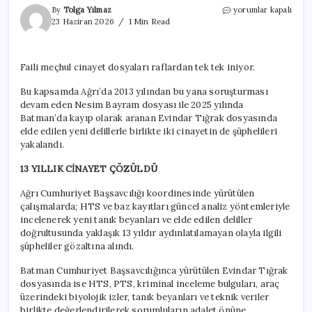
13
By
Tolga Yılmaz
yorumlar kapalı
yıllık
23 Haziran 2026
1 Min Read
Nesim
Bayram
ve
Faili meçhul cinayet dosyaları raflardan tek tek iniyor.
Evindar
Tığrak
Bu kapsamda Ağrı’da 2013 yılından bu yana soruşturması
cinayeti
devam eden Nesim Bayram dosyası ile 2025 yılında
aydınlatıldı
için
Batman’da kayıp olarak aranan Evindar Tığrak dosyasında
elde edilen yeni delillerle birlikte iki cinayetin de şüphelileri
yakalandı.
13 YILLIK CİNAYET ÇÖZÜLDÜ
Ağrı Cumhuriyet Başsavcılığı koordinesinde yürütülen
çalışmalarda; HTS ve baz kayıtları güncel analiz yöntemleriyle
incelenerek yeni tanık beyanları ve elde edilen deliller
doğrultusunda yaklaşık 13 yıldır aydınlatılamayan olayla ilgili
şüpheliler gözaltına alındı.
Batman Cumhuriyet Başsavcılığınca yürütülen Evindar Tığrak
dosyasında ise HTS, PTS, kriminal inceleme bulguları, araç
üzerindeki biyolojik izler, tanık beyanları ve teknik veriler
birlikte değerlendirilerek sorumluların adalet önüne