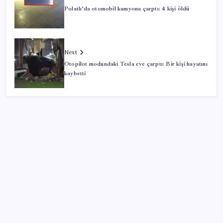
Polatlı’da otomobil kamyona çarptı: 4 kişi öldü
Next
Otopilot modundaki Tesla eve çarptı: Bir kişi hayatını
kaybetti
SON YAZILAR
AKP’den açıklama geldi: ‘Çerçeve yasa’nın ayrıntıları