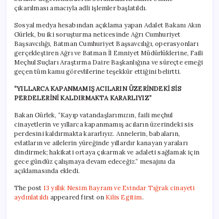
çıkarılması amacıyla adli işlemler başlatıldı.
Sosyal medya hesabından açıklama yapan Adalet Bakanı Akın
Gürlek, bu iki soruşturma neticesinde Ağrı Cumhuriyet
Başsavcılığı, Batman Cumhuriyet Başsavcılığı, operasyonları
gerçekleştiren Ağrı ve Batman İl Emniyet Müdürlüklerine, Faili
Meçhul Suçları Araştırma Daire Başkanlığına ve süreçte emeği
geçen tüm kamu görevlilerine teşekkür ettiğini belirtti.
“YILLARCA KAPANMAMIŞ ACILARIN ÜZERİNDEKİ SİS
PERDELERİNİ KALDIRMAKTA KARARLIYIZ”
Bakan Gürlek, “Kayıp vatandaşlarımızın, faili meçhul
cinayetlerin ve yıllarca kapanmamış acıların üzerindeki sis
perdesini kaldırmakta kararlıyız. Annelerin, babaların,
evlatların ve ailelerin yüreğinde yıllardır kanayan yaraları
dindirmek; hakikati ortaya çıkarmak ve adaleti sağlamak için
gece gündüz çalışmaya devam edeceğiz.” mesajını da
açıklamasında ekledi.
The post
13 yıllık Nesim Bayram ve Evindar Tığrak cinayeti
aydınlatıldı
appeared first on
Kilis Egitim
.