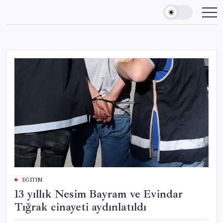
Skip
to
content
EĞITIM
13 yıllık Nesim Bayram ve Evindar
Tığrak cinayeti aydınlatıldı